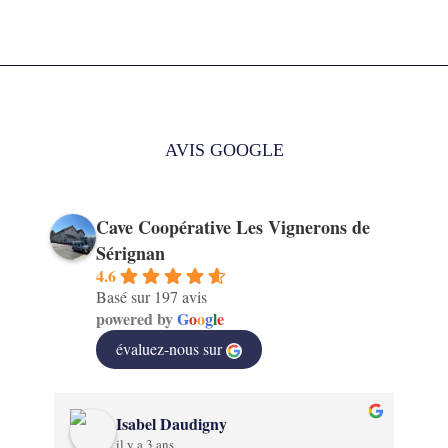
AVIS GOOGLE
Cave Coopérative Les Vignerons de
Sérignan
4.6
Basé sur 197 avis
powered by
G
o
o
g
l
e
évaluez-nous sur
Isabel Daudigny
il y a 3 ans