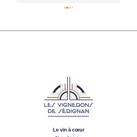
fair
ne 
au s
ses
Le vin à cœur