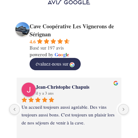
AVIS GOOGLE
Cave Coopérative Les Vignerons de
Sérignan
4.6
Basé sur 197 avis
powered by
G
o
o
g
l
e
évaluez-nous sur
Jean-Christophe Chapuis
il y a 3 ans
on 
Un accueil toujours aussi agréable. Des vins 
Ext
de 
toujours aussi bons. C'est toujours un plaisir lors 
mat
de nos séjours de venir à la cave.
ven
cav