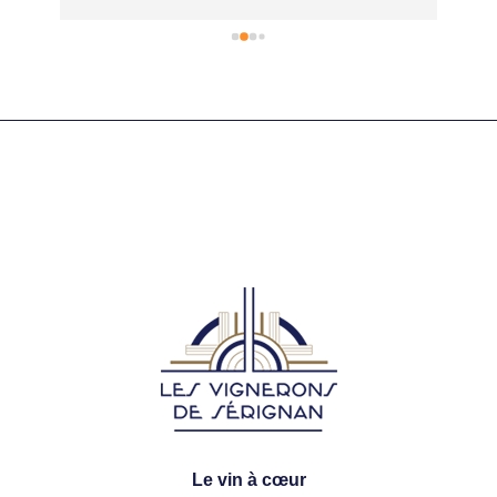
fair
ne 
au s
ses
Le vin à cœur