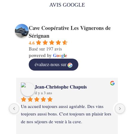
AVIS GOOGLE
Cave Coopérative Les Vignerons de
Sérignan
4.6
Basé sur 197 avis
powered by
G
o
o
g
l
e
évaluez-nous sur
Jean-Christophe Chapuis
il y a 3 ans
on 
Un accueil toujours aussi agréable. Des vins 
Ext
de 
toujours aussi bons. C'est toujours un plaisir lors 
mat
de nos séjours de venir à la cave.
ven
cav