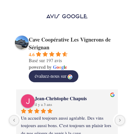
AVIS GOOGLE
Cave Coopérative Les Vignerons de
Sérignan
4.6
Basé sur 197 avis
powered by
G
o
o
g
l
e
évaluez-nous sur
Jean-Christophe Chapuis
il y a 3 ans
on 
Un accueil toujours aussi agréable. Des vins 
Ext
de 
toujours aussi bons. C'est toujours un plaisir lors 
mat
de nos séjours de venir à la cave.
ven