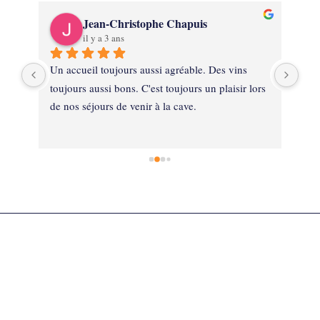
Jean-Christophe Chapuis
il y a 3 ans
on 
Un accueil toujours aussi agréable. Des vins 
Ext
de 
toujours aussi bons. C'est toujours un plaisir lors 
mat
de nos séjours de venir à la cave.
ven
cav
fair
ne 
au s
ses