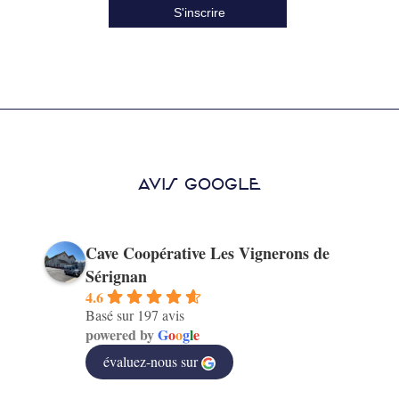
AVIS GOOGLE
Cave Coopérative Les Vignerons de
Sérignan
4.6
Basé sur 197 avis
powered by
G
o
o
g
l
e
évaluez-nous sur